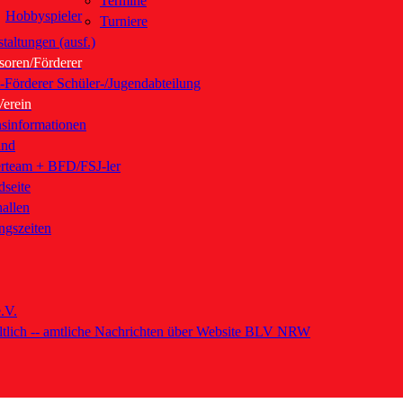
Termine
Hobbyspieler
Turniere
taltungen (ausf.)
soren/Förderer
t-Förderer Schüler-/Jugendabteilung
Verein
nsinformationen
and
erteam + BFD/FSJ-ler
dseite
hallen
ngszeiten
.V.
tlich -- amtliche Nachrichten über Website BLV NRW