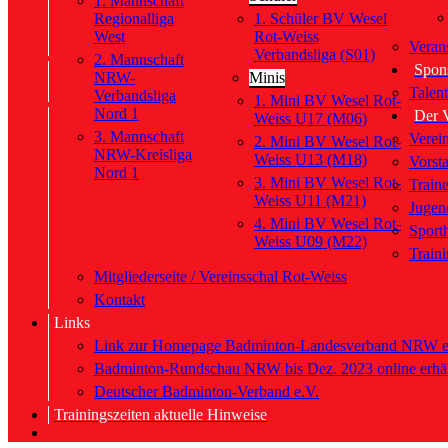
1. Mannschaft
Regionalliga
1. Schüler BV Wesel
West
Rot-Weiss
Verans
Verbandsliga (S01)
2. Mannschaft
Spon
NRW-
Minis
Talen
Verbandsliga
1. Mini BV Wesel Rot-
Nord 1
Der 
Weiss U17 (M06)
3. Mannschaft
Verei
2. Mini BV Wesel Rot-
NRW-Kreisliga
Weiss U13 (M18)
Vorst
Nord 1
3. Mini BV Wesel Rot-
Train
Weiss U11 (M21)
Jugen
4. Mini BV Wesel Rot-
Sport
Weiss U09 (M22)
Traini
Mitgliederseite / Vereinsschal Rot-Weiss
Kontakt
Links
Link zur Homepage Badminton-Landesverband NRW e
Badminton-Rundschau NRW bis Dez. 2023 online erhäl
Deutscher Badminton-Verband e.V.
Trainingszeiten aktuelle Hinweise