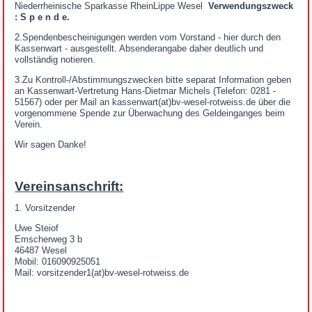
Niederrheinische Sparkasse RheinLippe Wesel
Verwendungszweck
: S p e n d e.
2.Spendenbescheinigungen werden vom Vorstand - hier durch den
Kassenwart - ausgestellt. Absenderangabe daher deutlich und
vollständig notieren.
3.Zu Kontroll-/Abstimmungszwecken bitte separat Information geben
an Kassenwart-Vertretung Hans-Dietmar Michels (Telefon: 0281 -
51567) oder per Mail an kassenwart(at)bv-wesel-rotweiss.de über die
vorgenommene Spende zur Überwachung des Geldeinganges beim
Verein.
Wir sagen Danke!
Vereinsanschrift:
1. Vorsitzender
Uwe Steiof
Emscherweg 3 b
46487 Wesel
Mobil: 016090925051
Mail: vorsitzender1(at)bv-wesel-rotweiss.de