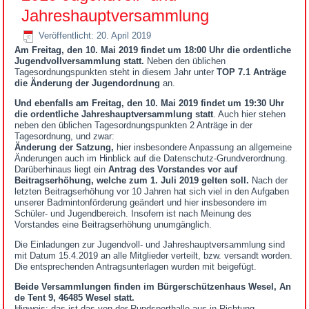
Jahreshauptversammlung
Veröffentlicht: 20. April 2019
Am Freitag, den 10. Mai 2019 findet um 18:00 Uhr die ordentliche
Jugendvollversammlung statt.
Neben den üblichen
Tagesordnungspunkten steht in diesem Jahr unter
TOP 7.1 Anträge
die Änderung der Jugendordnung
an.
Und ebenfalls am Freitag, den 10. Mai 2019 findet um 19:30 Uhr
die ordentliche Jahreshauptversammlung statt
. Auch hier stehen
neben den üblichen Tagesordnungspunkten 2 Anträge in der
Tagesordnung, und zwar:
Änderung der Satzung,
hier insbesondere Anpassung an allgemeine
Änderungen auch im Hinblick auf die Datenschutz-Grundverordnung.
Darüberhinaus liegt ein
Antrag des Vorstandes vor auf
Beitragserhöhung, welche zum 1. Juli 2019 gelten soll.
Nach der
letzten Beitragserhöhung vor 10 Jahren hat sich viel in den Aufgaben
unserer Badmintonförderung geändert und hier insbesondere im
Schüler- und Jugendbereich. Insofern ist nach Meinung des
Vorstandes eine Beitragserhöhung unumgänglich.
Die Einladungen zur Jugendvoll- und Jahreshauptversammlung sind
mit Datum 15.4.2019 an alle Mitglieder verteilt, bzw. versandt worden.
Die entsprechenden Antragsunterlagen wurden mit beigefügt.
Beide Versammlungen finden im Bürgerschützenhaus Wesel, An
de Tent 9, 46485 Wesel statt.
Hinweis: das ist das von der Rundsporthalle aus in Richtung