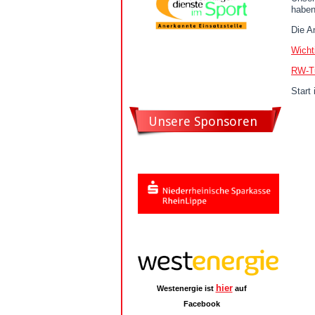
haben
Die An
Wicht
RW-Tur
Start
Unsere Sponsoren
hier
Westenergie ist
auf
Facebook