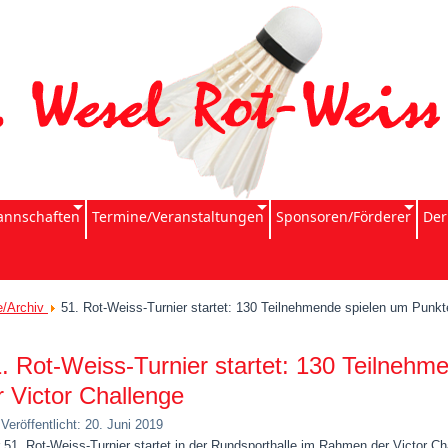
nnschaften
Termine/Veranstaltungen
Sponsoren/Förderer
Der
e/Archiv
51. Rot-Weiss-Turnier startet: 130 Teilnehmende spielen um Punkte
. Rot-Weiss-Turnier startet: 130 Teilneh
r Victor Challenge
Veröffentlicht: 20. Juni 2019
 51. Rot-Weiss-Turnier startet in der Rundsporthalle im Rahmen der Victor C