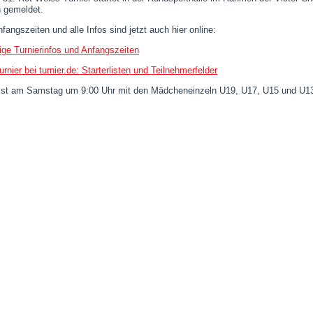
 gemeldet.
fangszeiten und alle Infos sind jetzt auch hier online:
ige Turnierinfos und Anfangszeiten
nier bei turnier.de: Starterlisten und Teilnehmerfelder
 ist am Samstag um 9:00 Uhr mit den Mädcheneinzeln U19, U17, U15 und U13