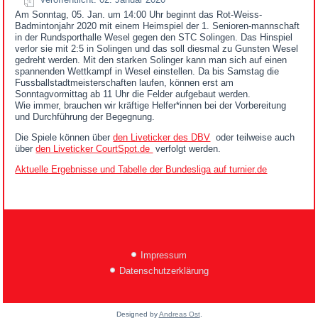
Am Sonntag, 05. Jan. um 14:00 Uhr beginnt das Rot-Weiss-
Badmintonjahr 2020 mit einem Heimspiel der 1. Senioren-mannschaft
in der Rundsporthalle Wesel gegen den STC Solingen. Das Hinspiel
verlor sie mit 2:5 in Solingen und das soll diesmal zu Gunsten Wesel
gedreht werden. Mit den starken Solinger kann man sich auf einen
spannenden Wettkampf in Wesel einstellen. Da bis Samstag die
Fussballstadtmeisterschaften laufen, können erst am
Sonntagvormittag ab 11 Uhr die Felder aufgebaut werden.
Wie immer, brauchen wir kräftige Helfer*innen bei der Vorbereitung
und Durchführung der Begegnung.
Die Spiele können über
den Liveticker des DBV
oder teilweise auch
über
den Liveticker CourtSpot.de
verfolgt werden.
Aktuelle Ergebnisse und Tabelle der Bundesliga auf turnier.de
Impressum
Datenschutzerklärung
Designed by
Andreas Ost
.